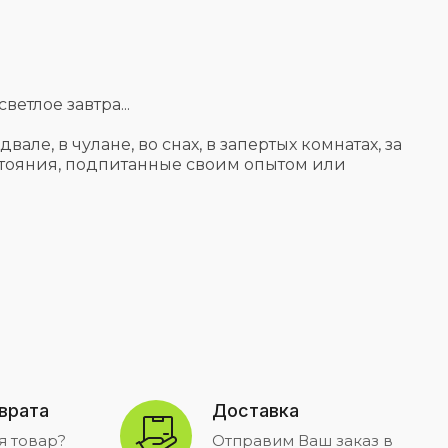
етлое завтра...
але, в чулане, во снах, в запертых комнатах, за
остояния, подпитанные своим опытом или
зврата
Доставка
я товар?
Отправим Ваш заказ в