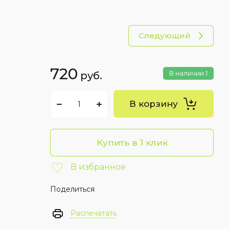
остранные авторы в Сибири
бия
рика
Следующий
720
В наличии
1
руб.
В корзину
Купить в 1 клик
В избранное
Поделиться
Распечатать