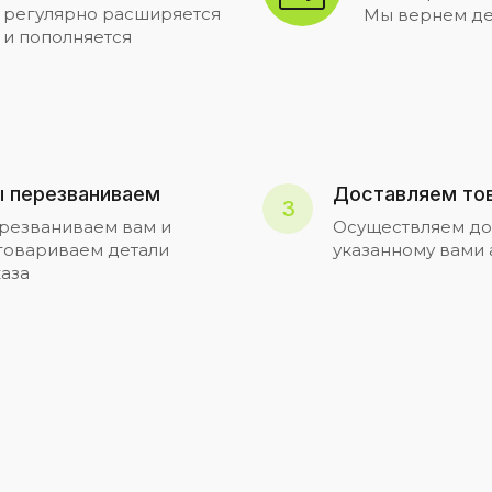
регулярно расширяется
Мы вернем де
и пополняется
 перезваниваем
Доставляем то
3
резваниваем вам и
Осуществляем до
говариваем детали
указанному вами
каза