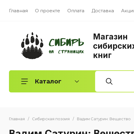
Главная
О проекте
Оплата
Доставка
Акци
Магазин
сибирски
книг
Каталог
Главная
/
Сибирская поэзия
/
Вадим Сатурин: Вещество
Художественная литература
Детск
Вадим Сатурин: Вещест