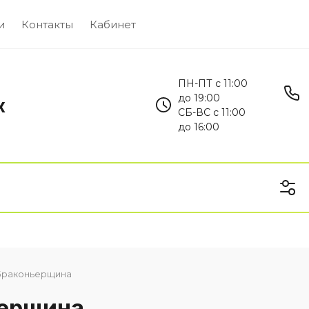
и
Контакты
Кабинет
ПН-ПТ с 11:00
до 19:00
х
СБ-ВС с 11:00
до 16:00
 Браконьерщина
ие книги
Книги по истории и краеведени
ьерщина