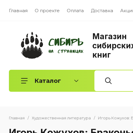
Главная
О проекте
Оплата
Доставка
Акци
Магазин
сибирски
книг
Каталог
Главная
/
Художественная литература
/
Игорь Кожухов:
Художественная литература
Детск
Игорь Кожухов: Бракон