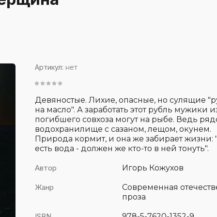
аборы
Сибирская поэзия
Биографии
Ин
Сер
Аме
Нонфикшн
Книги со скидкой
Артикул:
нет
Девяностые. Лихие, опасные, но сулящие "
на масло". А заработать этот рубль мужики и
погибшего совхоза могут на рыбе. Ведь ря
водохранилище с сазаном, лещом, окунем.
Природа кормит, и она же забирает жизни: ".
есть вода - должен же кто-то в ней тонуть".
Автор
Игорь Кожухов
Жанр
Современная отечеств
проза
ISBN
978-5-7620-1352-9