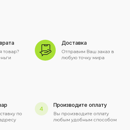
зврата
Доставка
я товар?
Отправим Ваш заказ в
ньги
любую точку мира
вар
Производите оплату
4
ставку по
Вы производите оплату
 адресу
любым удобным способом