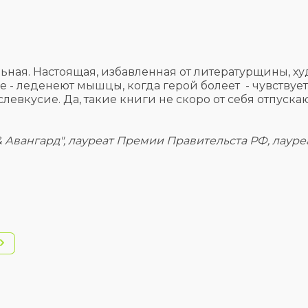
льная. Настоящая, избавленная от литературщины, ху
озе - леденеют мышцы, когда герой болеет - чувствуе
левкусие. Да, такие книги не скоро от себя отпуска
& Авангард", лауреат Премии Правительста РФ, лаур