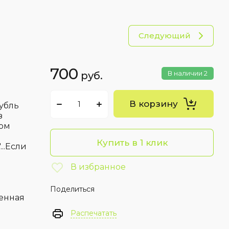
остранные авторы в Сибири
бия
рика
Следующий
700
В наличии
2
руб.
В корзину
рубль
з
дом
Купить в 1 клик
..Если
В избранное
Поделиться
енная
Распечатать