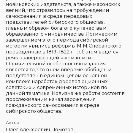
новиковских издательств, а также масонских
веяний, что отразилось на пробуждении
самосознания в среде передовых
представителей сибирского общества,
главным образом богатого купечества и
образованного чиновничества. Логическим
завершением этого периода сибирской
истории явились реформы М. М. Сперанского,
проведённые в 1819–1822 гг., об этом ведётся
речь в завершающей части книги.
Отличительной особенностью издания
является то, что в нём впервые обобщён и
представлен в едином целом основной
комплекс наработок дореволюционных,
советских и современных историков по
данной тематике. Новизна же работы состоит в
прослеживании начал зарождения
гражданского самосознания в среде
сибирского общества.
Автор
Олег Алексеевич Помозов